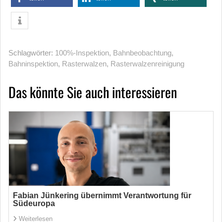
Schlagwörter:
100%-Inspektion
,
Bahnbeobachtung
,
Bahninspektion
,
Rasterwalzen
,
Rasterwalzenreinigung
Das könnte Sie auch interessieren
Fabian Jünkering übernimmt Verantwortung für
Südeuropa
Weiterlesen