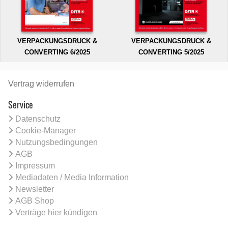
VERPACKUNGSDRUCK &
VERPACKUNGSDRUCK &
CONVERTING 6/2025
CONVERTING 5/2025
Vertrag widerrufen
Service
Datenschutz
Cookie-Manager
Nutzungsbedingungen
AGB
Impressum
Mediadaten / Media Information
Newsletter
AGB Shop
Verträge hier kündigen