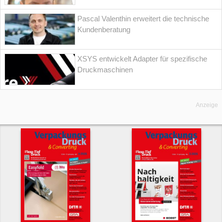
Pascal Valenthin erweitert die technische
Kundenberatung
XSYS entwickelt Adapter für spezifische
Druckmaschinen
Anzeige