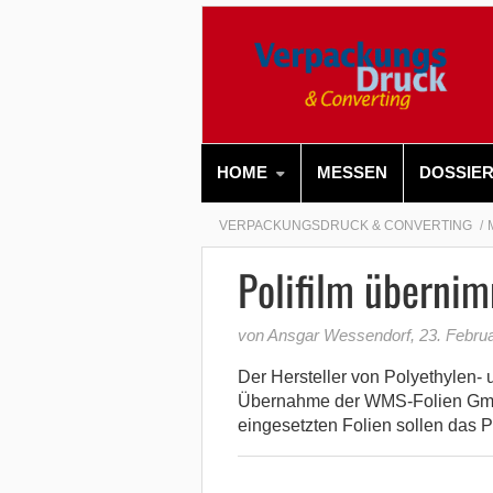
HOME
MESSEN
DOSSIE
VERPACKUNGSDRUCK & CONVERTING
Polifilm überni
von Ansgar Wessendorf
,
23. Febru
Der Hersteller von Polyethylen- 
Übernahme der WMS-Folien Gmb
eingesetzten Folien sollen das Po