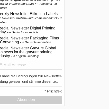
ws für VerpackungsDruck & Converting - in
utsch
eekly Newsletter Etiketten-Labels
p News für Etiketten- und Schmalbahndruck - in
utsch
ecial Newsletter Digital Printing
oday
in Deutsch - monatlich
pecial Newsletter Packaging Films
 Converting
in Deutsch - monatlich
ecial Newsletter Gravure Global
p news for the gravure printing
ndustry
in English - monthly
h habe die Bedingungen zur Newsletter-
dung gelesen und stimme diesen zu.
*
Pflichtfeld
Absenden