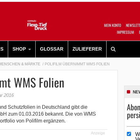
MEIN KONTO
NEWSLET
IMPRESSUM
RS
SHOP
GLOSSAR
ZULIEFERER
MENSCHEN & MÄRKTE
POLIFILM ÜBERNIMMT WMS FOLIEN
mmt WMS Folien
NE
ar 2016
Abon
und Schutzfolien in Deutschland gibt die
pers
H zum 01.03.2016 bekannt. Die von WMS
rtfolio von Polifilm ergänzen.
Anzeige
W
V