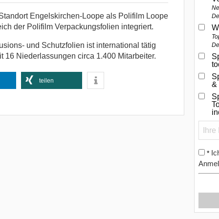
Ne
tandort Engelskirchen-Loope als Polifilm Loope
De
ch der Polifilm Verpackungsfolien integriert.
W
To
sions- und Schutzfolien ist international tätig
De
it 16 Niederlassungen circa 1.400 Mitarbeiter.
Sp
t
S
teilen
&
Sp
To
i
Ic
*
Anmel