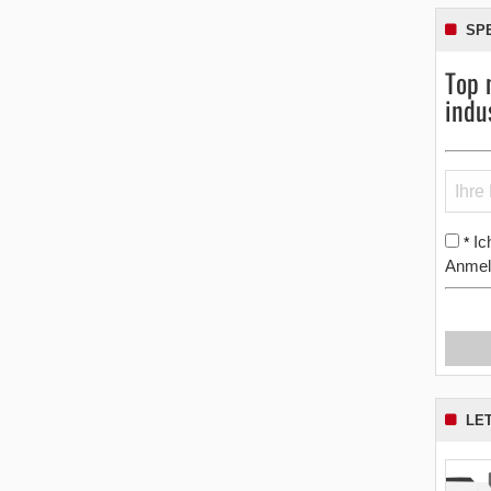
SP
Top 
indu
Ic
*
Anmel
LE