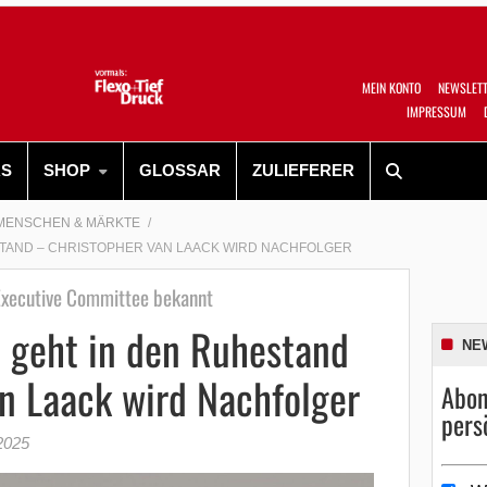
MEIN KONTO
NEWSLET
IMPRESSUM
RS
SHOP
GLOSSAR
ZULIEFERER
MENSCHEN & MÄRKTE
STAND – CHRISTOPHER VAN LAACK WIRD NACHFOLGER
Executive Committee bekannt
d geht in den Ruhestand
NE
n Laack wird Nachfolger
Abon
pers
2025