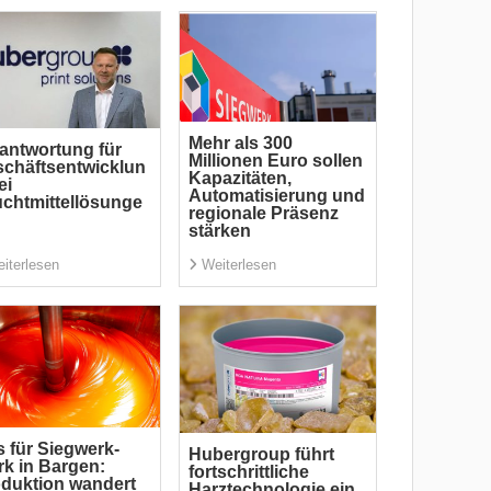
Mehr als 300
antwortung für
Millionen Euro sollen
chäftsentwicklun
Kapazitäten,
ei
Automatisierung und
chtmittellösunge
regionale Präsenz
stärken
iterlesen
Weiterlesen
 für Siegwerk-
Hubergroup führt
k in Bargen:
fortschrittliche
duktion wandert
Harztechnologie ein