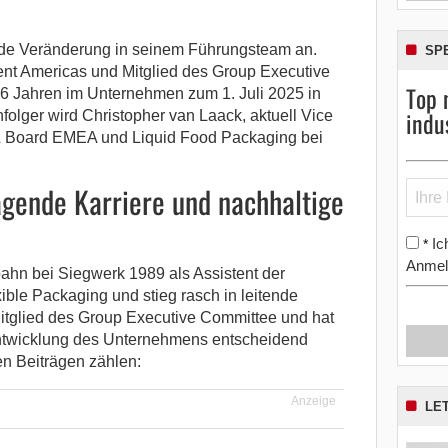
de Veränderung in seinem Führungsteam an.
SP
dent Americas und Mitglied des Group Executive
Top 
6 Jahren im Unternehmen zum 1. Juli 2025 in
indu
olger wird Christopher van Laack, aktuell Vice
& Board EMEA und Liquid Food Packaging bei
ägende Karriere und nachhaltige
Ic
*
Anmel
hn bei Siegwerk 1989 als Assistent der
xible Packaging und stieg rasch in leitende
 Mitglied des Group Executive Committee und hat
Entwicklung des Unternehmens entscheidend
en Beiträgen zählen:
Anzeige
LE