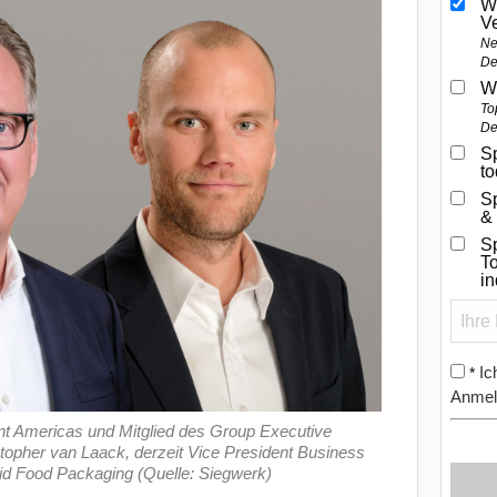
W
V
Ne
De
W
To
De
Sp
t
S
&
Sp
To
i
Ic
*
Anmel
ent Americas und Mitglied des Group Executive
opher van Laack, derzeit Vice President Business
d Food Packaging (Quelle: Siegwerk)