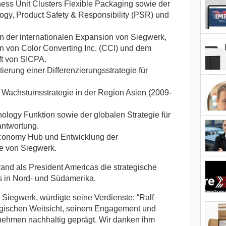
ess Unit Clusters Flexible Packaging sowie der
ogy, Product Safety & Responsibility (PSR) und
n der internationalen Expansion von Siegwerk,
nen von Color Converting Inc. (CCI) und dem
t von SICPA.
erung einer Differenzierungsstrategie für
 Wachstumsstrategie in der Region Asien (2009-
logy Funktion sowie der globalen Strategie für
antwortung.
Economy Hub und Entwicklung der
ie von Siegwerk.
and als President Americas die strategische
s in Nord- und Südamerika.
iegwerk, würdigte seine Verdienste: “Ralf
tegischen Weitsicht, seinem Engagement und
nehmen nachhaltig geprägt. Wir danken ihm