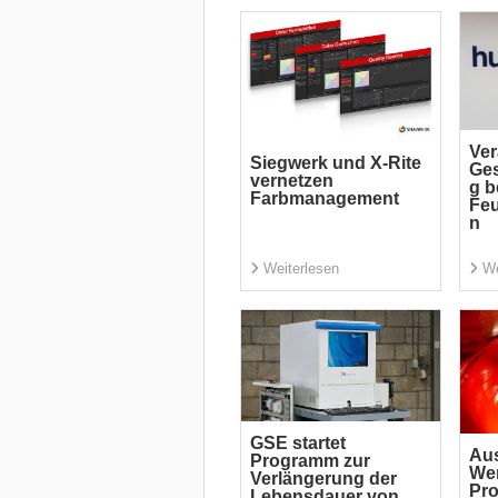
Ver
Siegwerk und X-Rite
Ges
vernetzen
g b
Farbmanagement
Feu
n
Weiterlesen
We
GSE startet
Aus
Programm zur
Wer
Verlängerung der
Pro
Lebensdauer von