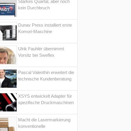
Starkes Quartal, aber noch
kein Durchbruch
Dunav Press installiert erste
Komori-Maschine
Ulrik Fauhlér übernimmt
Vorsitz bei Sweflex
Pascal Valenthin erweitert die
technische Kundenberatung
XSYS entwickelt Adapter für
spezifische Druckmaschinen
Macht die Lasermarkierung
konventionelle