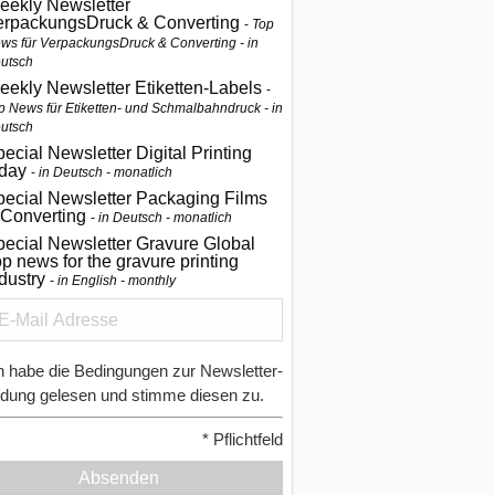
eekly Newsletter
erpackungsDruck & Converting
Top
ws für VerpackungsDruck & Converting - in
utsch
eekly Newsletter Etiketten-Labels
p News für Etiketten- und Schmalbahndruck - in
utsch
ecial Newsletter Digital Printing
oday
in Deutsch - monatlich
pecial Newsletter Packaging Films
 Converting
in Deutsch - monatlich
ecial Newsletter Gravure Global
p news for the gravure printing
ndustry
in English - monthly
h habe die Bedingungen zur Newsletter-
dung gelesen und stimme diesen zu.
*
Pflichtfeld
Absenden