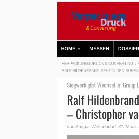
HOME
MESSEN
DOSSIE
VERPACKUNGSDRUCK & CONVERTING
RALF HILDENBRAND GEHT IN DEN RUHE
Siegwerk gibt Wechsel im Group 
Ralf Hildenbran
– Christopher va
von Ansgar Wessendorf
,
31. März 