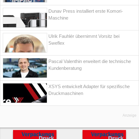
Dunav Press installiert erste Komori-
Maschine
Ulrik Fauhlér übernimmt Vorsitz bei
Sweflex
Pascal Valenthin erweitert die technische
Kundenberatung
XSYS entwickelt Adapter für spezifische
Druckmaschinen
Anzeige