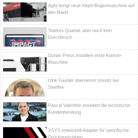
Agfa bringt neue Inkjet-Bogenmaschine auf
den Markt
Starkes Quartal, aber noch kein
Durchbruch
Dunav Press installiert erste Komori-
Maschine
Ulrik Fauhlér übernimmt Vorsitz bei
Sweflex
Pascal Valenthin erweitert die technische
Kundenberatung
XSYS entwickelt Adapter für spezifische
Druckmaschinen