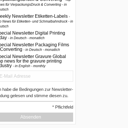
ws für VerpackungsDruck & Converting - in
utsch
eekly Newsletter Etiketten-Labels
p News für Etiketten- und Schmalbahndruck - in
utsch
ecial Newsletter Digital Printing
oday
in Deutsch - monatlich
pecial Newsletter Packaging Films
 Converting
in Deutsch - monatlich
ecial Newsletter Gravure Global
p news for the gravure printing
ndustry
in English - monthly
h habe die Bedingungen zur Newsletter-
dung gelesen und stimme diesen zu.
*
Pflichtfeld
Absenden