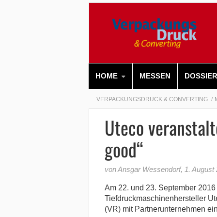
HOME
MESSEN
DOSSIE
VERPACKUNGSDRUCK & CONVERTING
Uteco veranstalt
good“
von Ansgar Wessendorf
,
1. August
Am 22. und 23. September 2016 ve
Tiefdruckmaschinenhersteller Ut
(VR) mit Partnerunternehmen ein