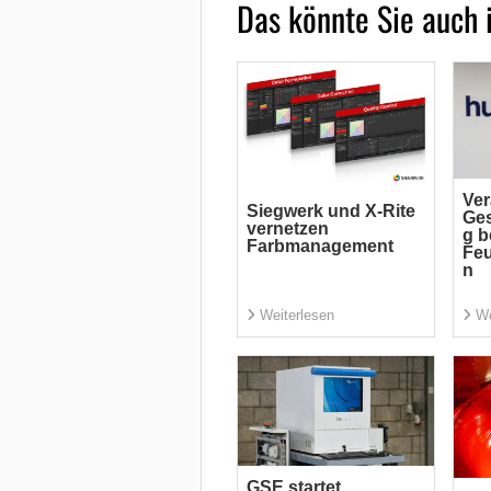
Das könnte Sie auch 
Ver
Siegwerk und X-Rite
Ges
vernetzen
g b
Farbmanagement
Feu
n
Weiterlesen
We
GSE startet