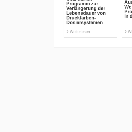
Aus
Programm zur
Wer
Verlängerung der
Pro
Lebensdauer von
in 
Druckfarben-
Dosiersystemen
Weiterlesen
We