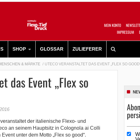
MEIN KONTO
NEWSLET
IMPRESSUM
RS
SHOP
GLOSSAR
ZULIEFERER
MENSCHEN & MÄRKTE
UTECO VERANSTALTET DAS EVENT „FLEX SO GOOD
et das Event „Flex so
NE
Abon
 2016
pers
ranstaltet der italienische Flexo- und
eco an seinem Hauptsitz in Colognola ai Colli
W
 Event unter dem Motto „Flex so good“.
V