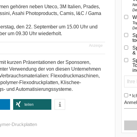
Ne
en gehören neben Uteco, 3M Italien, Prades,
De
sini, Asahi Photoproducts, Camis, I&C / Gama
W
To
rstag, den 22. September um 15.00 Uhr und
De
ber um 09.30 Uhr wiederholt.
Sp
t
Anzeige
S
&
Sp
 mit kurzen Präsentationen der Sponsoren,
To
unter Verwendung der von diesen Unternehmen
i
erbrauchsmaterialien: Flexodruckmaschinen,
polymer-Flexodruckplatten, Klischee-
s- und Automatisierungssysteme.
Ic
*
Anmel
teilen
lymer-Druckplatten