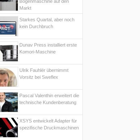
Bogenmaschine auf den
Markt
Starkes Quartal, aber noch
kein Durchbruch
Dunav Press installiert erste
Komori-Maschine
Ulrik Fauhlér übernimmt
Vorsitz bei Sweflex
Pascal Valenthin erweitert die
technische Kundenberatung
XSYS entwickelt Adapter für
spezifische Druckmaschinen