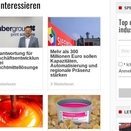
interessieren
SP
Top 
indu
Mehr als 300
antwortung für
Millionen Euro sollen
chäftsentwicklun
Kapazitäten,
ei
Ic
*
Automatisierung und
chtmittellösunge
regionale Präsenz
Anmel
stärken
iterlesen
Weiterlesen
LE