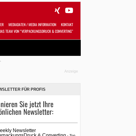
TER
MEDIADATEN / MEDIA INFORMATION
KONTAKT
DAS TEAM VON “VERPACKUNGSDRUCK & CONVERTING”
Alles
Shop
SUCHEN
“
Anzeige
WSLETTER FÜR PROFIS
nieren Sie jetzt Ihre
önlichen Newsletter:
eekly Newsletter
erpackungsDruck & Converting
Top