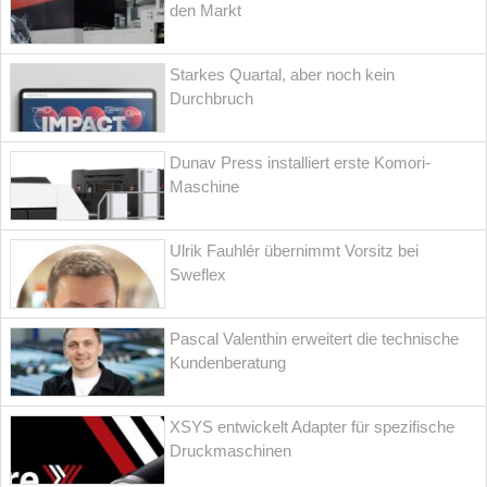
den Markt
Starkes Quartal, aber noch kein
Durchbruch
Dunav Press installiert erste Komori-
Maschine
Ulrik Fauhlér übernimmt Vorsitz bei
Sweflex
Pascal Valenthin erweitert die technische
Kundenberatung
XSYS entwickelt Adapter für spezifische
Druckmaschinen