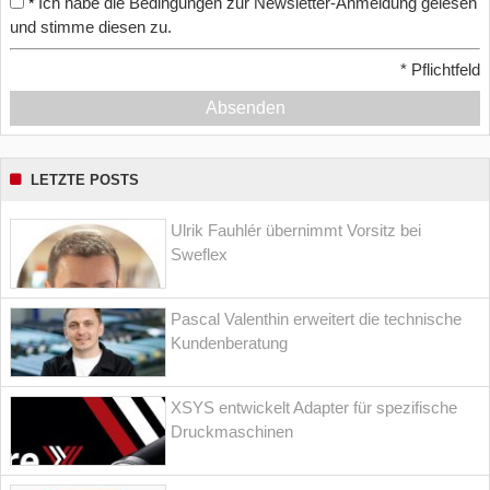
Ich habe die Bedingungen zur Newsletter-Anmeldung gelesen
*
und stimme diesen zu.
*
Pflichtfeld
Absenden
LETZTE POSTS
Ulrik Fauhlér übernimmt Vorsitz bei
Sweflex
Pascal Valenthin erweitert die technische
Kundenberatung
XSYS entwickelt Adapter für spezifische
Druckmaschinen