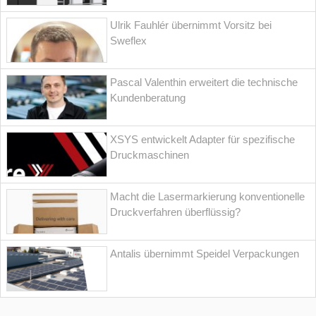
Ulrik Fauhlér übernimmt Vorsitz bei
Sweflex
Pascal Valenthin erweitert die technische
Kundenberatung
XSYS entwickelt Adapter für spezifische
Druckmaschinen
Macht die Lasermarkierung konventionelle
Druckverfahren überflüssig?
Antalis übernimmt Speidel Verpackungen