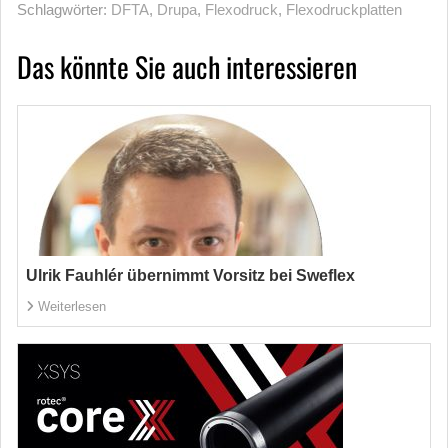
Schlagwörter:
DFTA
,
Drupa
,
Flexodruck
,
Flexodruckplatten
Das könnte Sie auch interessieren
Ulrik Fauhlér übernimmt Vorsitz bei Sweflex
Weiterlesen