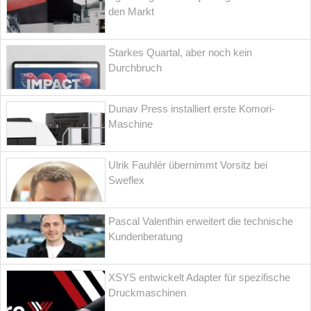
den Markt
Starkes Quartal, aber noch kein
Durchbruch
Dunav Press installiert erste Komori-
Maschine
Ulrik Fauhlér übernimmt Vorsitz bei
Sweflex
Pascal Valenthin erweitert die technische
Kundenberatung
XSYS entwickelt Adapter für spezifische
Druckmaschinen