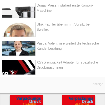
Dunav Press installiert erste Komori-
Maschine
Ulrik Fauhlér übernimmt Vorsitz bei
Sweflex
Pascal Valenthin erweitert die technische
Kundenberatung
XSYS entwickelt Adapter für spezifische
Druckmaschinen
Anzeige