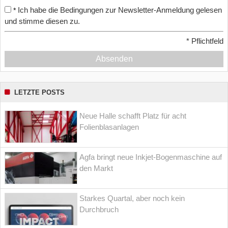
Ich habe die Bedingungen zur Newsletter-Anmeldung gelesen
*
und stimme diesen zu.
*
Pflichtfeld
Absenden
LETZTE POSTS
Neue Halle schafft Platz für acht
Folienblasanlagen
Agfa bringt neue Inkjet-Bogenmaschine auf
den Markt
Starkes Quartal, aber noch kein
Durchbruch