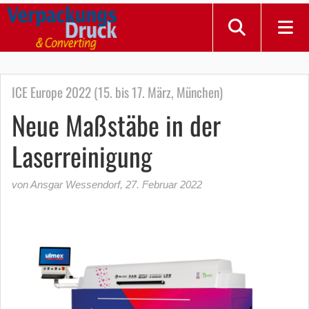
ICE Europe 2022 (15. bis 17. März, München)
Neue Maßstäbe in der
Laserreinigung
von Ansgar Wessendorf
,
27. Februar 2022