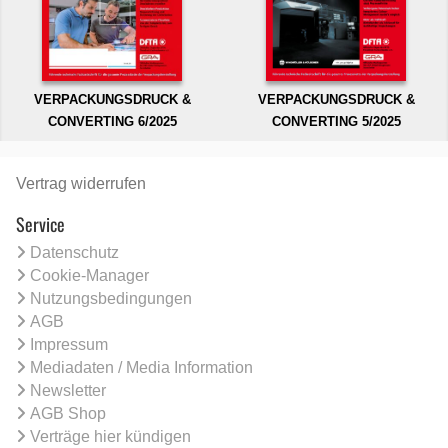
VERPACKUNGSDRUCK &
VERPACKUNGSDRUCK &
CONVERTING 6/2025
CONVERTING 5/2025
Vertrag widerrufen
Service
Datenschutz
Cookie-Manager
Nutzungsbedingungen
AGB
Impressum
Mediadaten / Media Information
Newsletter
AGB Shop
Verträge hier kündigen