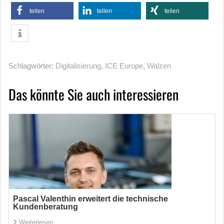
teilen
teilen
teilen
Schlagwörter:
Digitalisierung
,
ICE Europe
,
Walzen
Das könnte Sie auch interessieren
Pascal Valenthin erweitert die technische
Kundenberatung
Weiterlesen