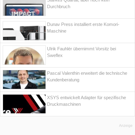
Durchbruch
Dunav Press installiert erste Komori-
Maschine
Ulrik Fauhlér übernimmt Vorsitz bei
Sweflex
Pascal Valenthin erweitert die technische
Kundenberatung
XSYS entwickelt Adapter für spezifische
Druckmaschinen
Anzeige