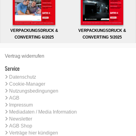
VERPACKUNGSDRUCK &
VERPACKUNGSDRUCK &
CONVERTING 6/2025
CONVERTING 5/2025
Vertrag widerrufen
Service
Datenschutz
Cookie-Manager
Nutzungsbedingungen
AGB
Impressum
Mediadaten / Media Information
Newsletter
AGB Shop
Verträge hier kündigen