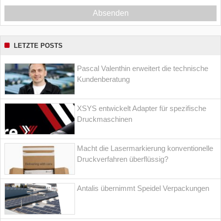
Absenden
LETZTE POSTS
Pascal Valenthin erweitert die technische
Kundenberatung
XSYS entwickelt Adapter für spezifische
Druckmaschinen
Macht die Lasermarkierung konventionelle
Druckverfahren überflüssig?
Antalis übernimmt Speidel Verpackungen