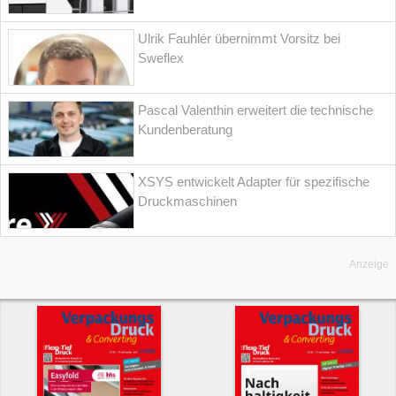
Ulrik Fauhlér übernimmt Vorsitz bei
Sweflex
Pascal Valenthin erweitert die technische
Kundenberatung
XSYS entwickelt Adapter für spezifische
Druckmaschinen
Anzeige