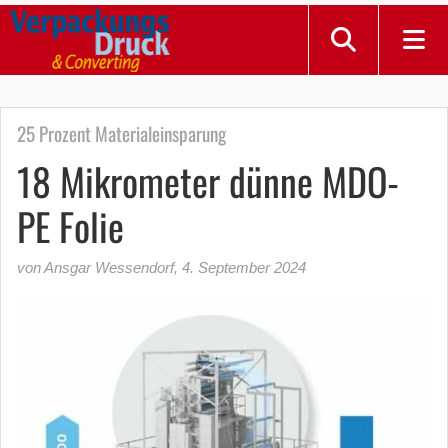
25 Prozent Materialeinsparung
18 Mikrometer dünne MDO-
PE Folie
von Ansgar Wessendorf
,
4. September 2024