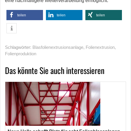
eine nachhaltigere Weiterverarbeitung ermöglicht.
teilen
teilen
teilen
Schlagwörter:
Blasfolienextrusionsanlage
,
Folienextrusion
,
Folienproduktion
Das könnte Sie auch interessieren