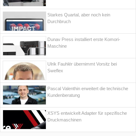
Starkes Quartal, aber noch kein
Durchbruch
Dunav Press installiert erste Komori-
Maschine
Ulrik Fauhlér übernimmt Vorsitz bei
Sweflex
Pascal Valenthin erweitert die technische
Kundenberatung
XSYS entwickelt Adapter für spezifische
Druckmaschinen