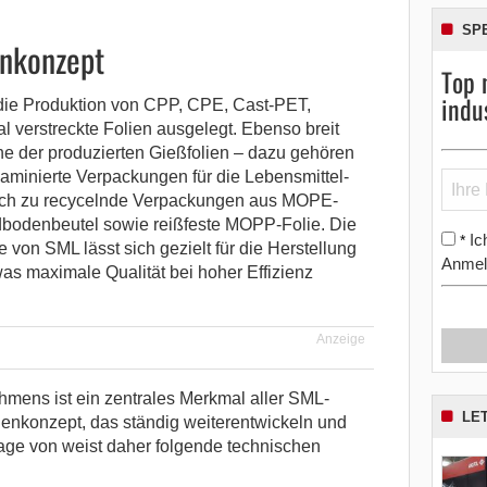
SP
enkonzept
Top 
indu
 die Produktion von CPP, CPE, Cast-PET,
al verstreckte Folien ausgelegt. Ebenso breit
he der produzierten Gießfolien – dazu gehören
laminierte Verpackungen für die Lebensmittel-
fach zu recycelnde Verpackungen aus MOPE-
ndbodenbeutel sowie reißfeste MOPP-Folie. Die
Ic
*
 von SML lässt sich gezielt für die Herstellung
Anmel
was maximale Qualität bei hoher Effizienz
Anzeige
mens ist ein zentrales Merkmal aller SML-
LE
enkonzept, das ständig weiterentwickeln und
lage von weist daher folgende technischen