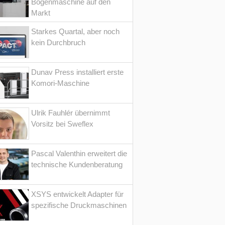
Bogenmaschine auf den
Markt
Starkes Quartal, aber noch
kein Durchbruch
Dunav Press installiert erste
Komori-Maschine
Ulrik Fauhlér übernimmt
Vorsitz bei Sweflex
Pascal Valenthin erweitert die
technische Kundenberatung
XSYS entwickelt Adapter für
spezifische Druckmaschinen