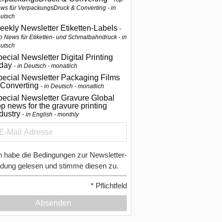
ws für VerpackungsDruck & Converting - in
utsch
eekly Newsletter Etiketten-Labels
p News für Etiketten- und Schmalbahndruck - in
utsch
ecial Newsletter Digital Printing
oday
in Deutsch - monatlich
pecial Newsletter Packaging Films
 Converting
in Deutsch - monatlich
ecial Newsletter Gravure Global
p news for the gravure printing
ndustry
in English - monthly
h habe die Bedingungen zur Newsletter-
dung gelesen und stimme diesen zu.
*
Pflichtfeld
Absenden