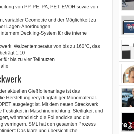
arbeitung von PP, PE, PA, PET, EVOH sowie von
, variabler Geometrie und der Möglichkeit zu
cher Lagen-Anordnungen
internem Deckling-System für die interne
werk: Walzentemperatur von bis zu 160°C, das
beträgt 1:10
 für bis zu vier Teilnutzen
alie
ckwerk
der aktuellen Gießfolienanlage ist das
ie Herstellung recyclingfähiger Monomaterial-
ET ausgelegt ist. Mit dem neuen Streckwerk
Festigkeit in Maschinenrichtung, Steifigkeit und
igert, während sich die Foliendicke und die
ng verringern. SML hat den gesamten Prozess
imiert: Das klare und übersichtliche