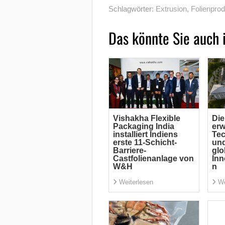
Schlagwörter:
Extrusion
,
Folienprod
Das könnte Sie auch 
Vishakha Flexible
Die
Packaging India
erw
installiert Indiens
Tec
erste 11-Schicht-
und
Barriere-
glo
Castfolienanlage von
Inn
W&H
n
Weiterlesen
We