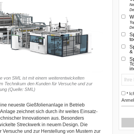
Ne
De
W
To
De
Sp
t
S
&
Sp
To
i
ge von SML ist mit einem weiterentwickelten
 im Technikum den Kunden für Versuche und zur
gung (Quelle: SML)
Ic
*
Anmel
ne neueste Gießfolienanlage in Betrieb
nlage zeichnet sich durch ihr weites Einsatz-
echnischer Innovationen aus.
Besonders
wickelte Streckwerk in neuem Design. Die
 Versuche und zur Herstellung von Mustern zur