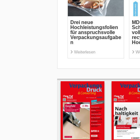
Drei neue
MD
Hochleistungsfolien
Sch
für anspruchsvolle
vol
Verpackungsaufgabe
rec
n
Hoc
Weiterlesen
We