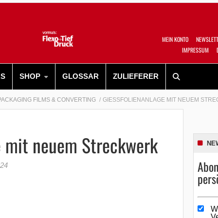
MEIN KONTO
NEWSLET
IMPRESSUM
RS
SHOP
GLOSSAR
ZULIEFERER
PACKAGING FILMS & CONVERTING
GIESSFOLIENANLAGE MIT NEUEM STRE
e mit neuem Streckwerk
NE
Abon
024
pers
W
V