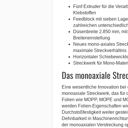
Fünf Extruder für die Ver
Klebstoffen
Feedblock mit sieben Lagen
zahlreichen unterschiedli
Düsenbreite 2.850 mm, mit 
Breiteneinstellung
Neues mono-axiales Streck
maximale Streckverhältnis 
Horizontaler Schiebewickler
Streckwerk für Mono-Materi
Das monoaxiale Stre
Eine wesentliche Innovation bei 
monoaxiale Streckwerk, das für d
Folien wie MOPP, MOPE und MOP
werden Folien-Eigenschaften wie 
Durchstoßfestigkeit weiter geste
Dehnbarkeit in Maschinenrichtu
der monoaxialen Verstreckung opt