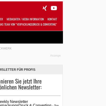
TER
MEDIADATEN / MEDIA INFORMATION
KONTAKT
DAS TEAM VON “VERPACKUNGSDRUCK & CONVERTING”
Alles
Shop
SUCHEN
CKWERK
Anzeige
WSLETTER FÜR PROFIS
nieren Sie jetzt Ihre
önlichen Newsletter:
eekly Newsletter
erpackungsDruck & Converting
Top