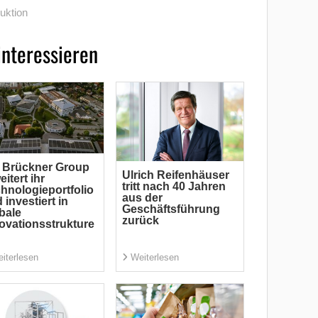
uktion
interessieren
 Brückner Group
Ulrich Reifenhäuser
eitert ihr
tritt nach 40 Jahren
hnologieportfolio
aus der
 investiert in
Geschäftsführung
bale
zurück
ovationsstrukture
iterlesen
Weiterlesen