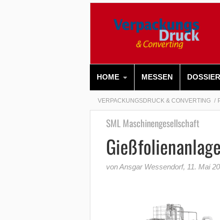
HOME
MESSEN
DOSSIE
VERPACKUNGSDRUCK & CONVERTING
SML Maschinengesellschaft
Gießfolienanlag
von Ansgar Wessendorf
,
11. Mai 2