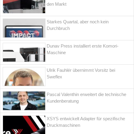
den Markt
Starkes Quartal, aber noch kein
Durchbruch
Dunav Press installiert erste Komori-
Maschine
Ulrik Fauhlér übernimmt Vorsitz bei
Sweflex
Pascal Valenthin erweitert die technische
Kundenberatung
XSYS entwickelt Adapter für spezifische
Druckmaschinen