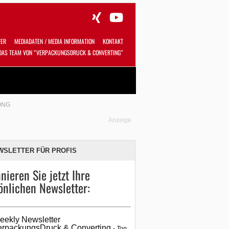
TER
MEDIADATEN / MEDIA INFORMATION
KONTAKT
DAS TEAM VON “VERPACKUNGSDRUCK & CONVERTING”
Alles
Shop
SUCHEN
ONG
Anzeige
WSLETTER FÜR PROFIS
nieren Sie jetzt Ihre
önlichen Newsletter:
eekly Newsletter
erpackungsDruck & Converting
Top