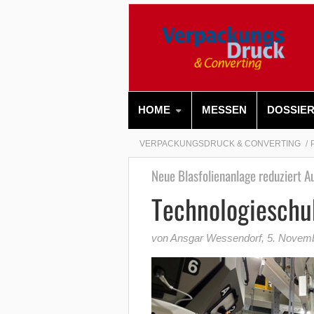
HOME
MESSEN
DOSSIE
VERPACKUNGSDRUCK & CONVERTING
Neue Blasfolienanlage reduziert A
Technologieschub
von Ansgar Wessendorf
,
5. Novem