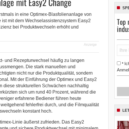
nlage mit Easy2 Change
SP
rstmals in eine Optimex-Blasfolienanlage von
Top 
e ist mit dem Wechselassistenzsystem Easy2
indu
fizienz bei Produktwechseln erhöht und
.
Anzeige
ukt- und Rezepturwechsel häufig zu langen
Ic
*
ussmengen. Die stark manuellen und
Anmel
chtigten nicht nur die Produktqualität, sondern
nal. Mit der Einführung der Optimex und Easy2
diese strukturellen Schwächen nachhaltig
rkürzten sich um rund 40 Prozent, während die
weniger erfahrene Bediener führen heute
eitgehend fehlerfrei durch, und die Filmqualität
LE
agswechseln konstant hoch.
ptimex-Linie äußerst zufrieden. Das Easy2
iente und sichere Produktwechsel mit minimalem