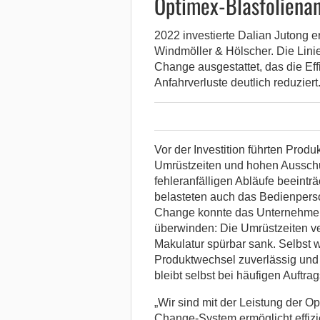
Optimex-Blasfoliena
2022 investierte Dalian Jutong e
Windmöller & Hölscher. Die Lini
Change ausgestattet, das die Ef
Anfahrverluste deutlich reduziert
Vor der Investition führten Prod
Umrüstzeiten und hohen Aussch
fehleranfälligen Abläufe beeinträ
belasteten auch das Bedienperso
Change konnte das Unternehmen 
überwinden: Die Umrüstzeiten ve
Makulatur spürbar sank. Selbst 
Produktwechsel zuverlässig und w
bleibt selbst bei häufigen Auftr
„Wir sind mit der Leistung der O
Change-System ermöglicht effiz