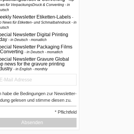
ws für VerpackungsDruck & Converting - in
utsch
eekly Newsletter Etiketten-Labels
p News für Etiketten- und Schmalbahndruck - in
utsch
ecial Newsletter Digital Printing
oday
in Deutsch - monatlich
pecial Newsletter Packaging Films
 Converting
in Deutsch - monatlich
ecial Newsletter Gravure Global
p news for the gravure printing
ndustry
in English - monthly
h habe die Bedingungen zur Newsletter-
dung gelesen und stimme diesen zu.
*
Pflichtfeld
Absenden