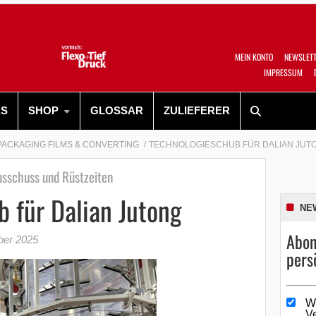
MEIN KONTO
NEWSLET
IMPRESSUM
RS
SHOP
GLOSSAR
ZULIEFERER
PACKAGING FILMS & CONVERTING
TECHNOLOGIESCHUB FÜR DALIAN JUT
usschuss und Rüstzeiten
 für Dalian Jutong
NE
Abon
ber 2025
pers
W
V