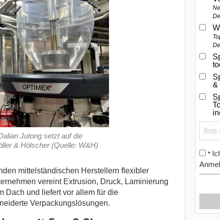
Ne
De
W
To
De
Sp
t
S
&
Sp
To
i
alian Jutong setzt auf die
ler & Hölscher (Quelle: W&H)
Ic
*
Anmel
den mittelständischen Herstellern flexibler
ernehmen vereint Extrusion, Druck, Laminierung
 Dach und liefert vor allem für die
neiderte Verpackungslösungen.