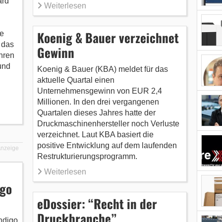
ard
Weiterlesen
Koenig & Bauer verzeichnet
e
 das
Gewinn
hren
und
Koenig & Bauer (KBA) meldet für das
aktuelle Quartal einen
Unternehmensgewinn von EUR 2,4
Millionen. In den drei vergangenen
Quartalen dieses Jahres hatte der
Druckmaschinenhersteller noch Verluste
verzeichnet. Laut KBA basiert die
positive Entwicklung auf dem laufenden
nzeige
Restrukturierungsprogramm.
Weiterlesen
igo
eDossier: “Recht in der
Druckbranche”
ndigo