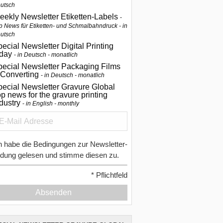
utsch
eekly Newsletter Etiketten-Labels
p News für Etiketten- und Schmalbahndruck - in
utsch
ecial Newsletter Digital Printing
oday
in Deutsch - monatlich
pecial Newsletter Packaging Films
 Converting
in Deutsch - monatlich
ecial Newsletter Gravure Global
p news for the gravure printing
ndustry
in English - monthly
h habe die Bedingungen zur Newsletter-
dung gelesen und stimme diesen zu.
*
Pflichtfeld
Absenden