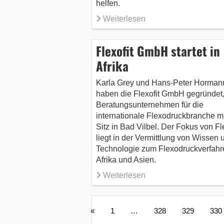
helfen.
Weiterlesen
Flexofit GmbH startet in
Afrika
Karla Grey und Hans-Peter Horman
haben die Flexofit GmbH gegründet,
Beratungsunternehmen für die
internationale Flexodruckbranche mi
Sitz in Bad Vilbel. Der Fokus von Fle
liegt in der Vermittlung von Wissen 
Technologie zum Flexodruckverfahre
Afrika und Asien.
Weiterlesen
«
1
…
328
329
330