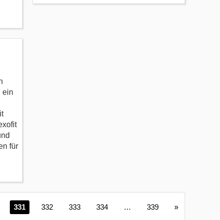
n
 ein
t
xofit
und
n für
331
332
333
334
…
339
»