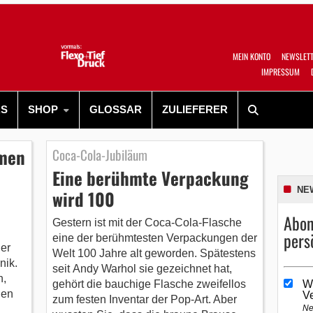
MEIN KONTO
NEWSLET
IMPRESSUM
RS
SHOP
GLOSSAR
ZULIEFERER
hmen
Coca-Cola-Jubiläum
Eine berühmte Verpackung
NE
wird 100
Abon
Gestern ist mit der Coca-Cola-Flasche
pers
eine der berühmtesten Verpackungen der
der
Welt 100 Jahre alt geworden. Spätestens
nik.
seit Andy Warhol sie gezeichnet hat,
n,
gehört die bauchige Flasche zweifellos
W
den
V
zum festen Inventar der Pop-Art. Aber
Ne