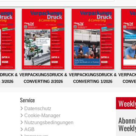
DRUCK &
VERPACKUNGSDRUCK &
VERPACKUNGSDRUCK &
VERPAC
3/2026
CONVERTING 2/2026
CONVERTING 1/2026
CONVE
Service
Weekly
Datenschutz
Cookie-Manager
Abonni
Nutzungsbedingungen
Weekl
AGB