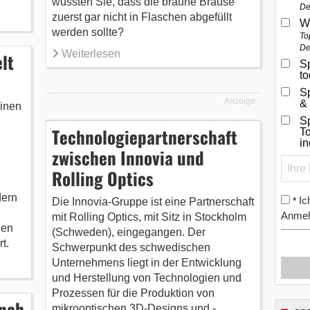
wussten Sie, dass die braune Brause
De
zuerst gar nicht in Flaschen abgefüllt
W
werden sollte?
To
De
Weiterlesen
lt
Sp
t
S
Anzeige
&
einen
Sp
Technologiepartnerschaft
To
i
zwischen Innovia und
Rolling Optics
dern
Ic
*
Die Innovia-Gruppe ist eine Partnerschaft
Anmel
mit Rolling Optics, mit Sitz in Stockholm
nen
(Schweden), eingegangen. Der
t.
Schwerpunkt des schwedischen
Unternehmens liegt in der Entwicklung
und Herstellung von Technologien und
Prozessen für die Produktion von
nch
mikrooptischen 3D-Designs und -