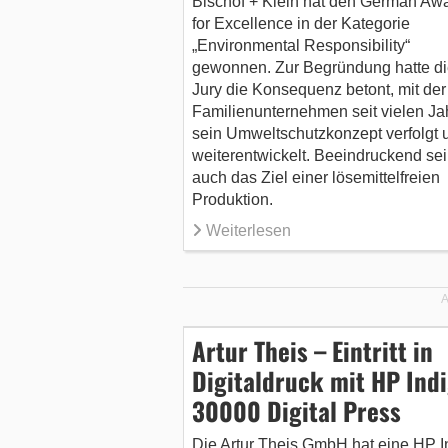
Bischof + Klein hat den German Aw
for Excellence in der Kategorie
„Environmental Responsibility“
gewonnen. Zur Begründung hatte di
Jury die Konsequenz betont, mit der
Familienunternehmen seit vielen Ja
sein Umweltschutzkonzept verfolgt 
weiterentwickelt. Beeindruckend sei
auch das Ziel einer lösemittelfreien
Produktion.
Weiterlesen
A
Artur Theis – Eintritt in
Digitaldruck mit HP Ind
30000 Digital Press
Die Artur Theis GmbH hat eine HP I