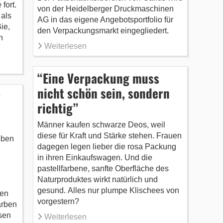
fort.
von der Heidelberger Druckmaschinen
 als
AG in das eigene Angebotsportfolio für
ie,
den Verpackungsmarkt eingegliedert.
n
Weiterlesen
“Eine Verpackung muss
nicht schön sein, sondern
r
richtig”
Männer kaufen schwarze Deos, weil
diese für Kraft und Stärke stehen. Frauen
eben
dagegen legen lieber die rosa Packung
in ihren Einkaufswagen. Und die
pastellfarbene, sanfte Oberfläche des
Naturproduktes wirkt natürlich und
gesund. Alles nur plumpe Klischees von
ren
vorgestern?
arben
sen
Weiterlesen