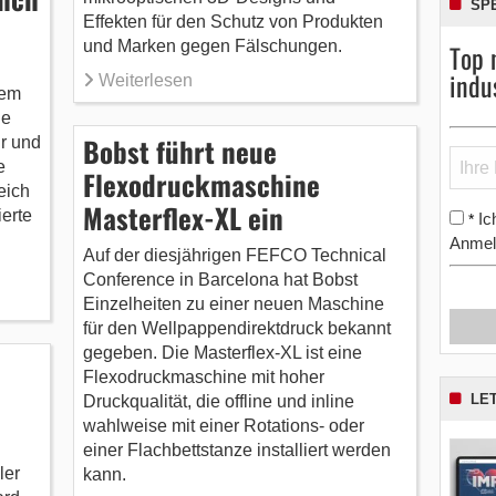
SP
Effekten für den Schutz von Produkten
und Marken gegen Fälschungen.
Top 
indu
Weiterlesen
dem
ue
Bobst führt neue
ur und
e
Flexodruckmaschine
eich
Masterflex-XL ein
erte
Ic
*
Anmel
Auf der diesjährigen FEFCO Technical
Conference in Barcelona hat Bobst
Einzelheiten zu einer neuen Maschine
für den Wellpappendirektdruck bekannt
gegeben. Die Masterflex-XL ist eine
Flexodruckmaschine mit hoher
LE
Druckqualität, die offline und inline
wahlweise mit einer Rotations- oder
einer Flachbettstanze installiert werden
ler
kann.