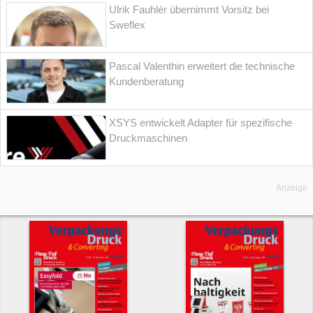
Ulrik Fauhlér übernimmt Vorsitz bei
Sweflex
Pascal Valenthin erweitert die technische
Kundenberatung
XSYS entwickelt Adapter für spezifische
Druckmaschinen
Anzeige