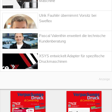
Maschine
Ulrik Fauhlér übernimmt Vorsitz bei
Sweflex
Pascal Valenthin erweitert die technische
Kundenberatung
XSYS entwickelt Adapter für spezifische
Druckmaschinen
Anzeige