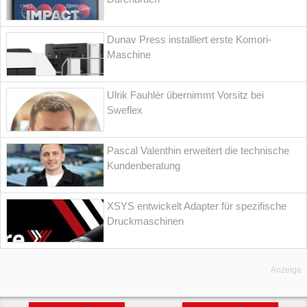
Dunav Press installiert erste Komori-
Maschine
Ulrik Fauhlér übernimmt Vorsitz bei
Sweflex
Pascal Valenthin erweitert die technische
Kundenberatung
XSYS entwickelt Adapter für spezifische
Druckmaschinen
Anzeige