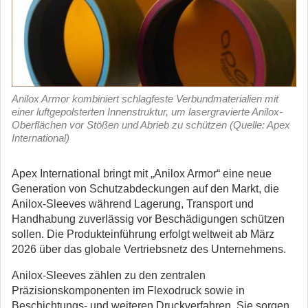
Anilox Armor kombiniert schlagfeste Verbundmaterialien mit
einer luftgepolsterten Innenstruktur, um lasergravierte Anilox-
Oberflächen vor Stößen und Abrieb zu schützen (Quelle: Apex
International)
Apex International bringt mit „Anilox Armor“ eine neue
Generation von Schutzabdeckungen auf den Markt, die
Anilox-Sleeves während Lagerung, Transport und
Handhabung zuverlässig vor Beschädigungen schützen
sollen. Die Produkteinführung erfolgt weltweit ab März
2026 über das globale Vertriebsnetz des Unternehmens.
Anilox-Sleeves zählen zu den zentralen
Präzisionskomponenten im Flexodruck sowie in
Beschichtungs- und weiteren Druckverfahren. Sie sorgen