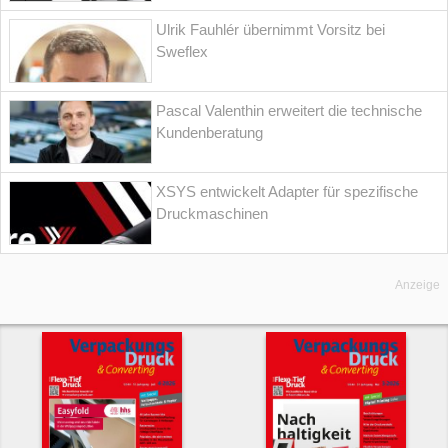
Ulrik Fauhlér übernimmt Vorsitz bei
Sweflex
Pascal Valenthin erweitert die technische
Kundenberatung
XSYS entwickelt Adapter für spezifische
Druckmaschinen
Anzeige