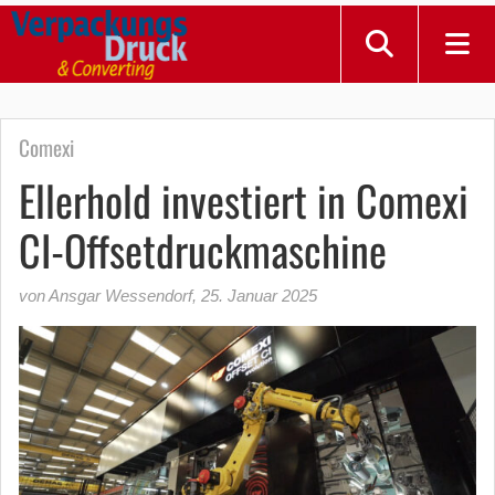
Comexi
Ellerhold investiert in Comexi
CI-Offsetdruckmaschine
von Ansgar Wessendorf
,
25. Januar 2025