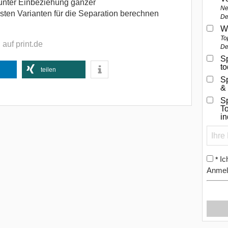
 unter Einbeziehung ganzer
Ne
sten Varianten für die Separation berechnen
De
W
To
auf print.de
De
Sp
t
teilen
S
&
Sp
To
i
Ic
*
Anmel