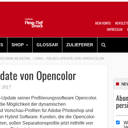
MEIN KONTO
NEWSLET
IMPRESSUM
RS
SHOP
GLOSSAR
ZULIEFERER
TECHNIK IM DETAIL
GMG – NEUES UPDATE VON OPENCOLOR
date von Opencolor
NE
r 2017
Abon
-Update seiner Profilierungssoftware Opencolor.
pers
die Möglichkeit der dynamischen
d Vorschau-Profilen für Adobe Photoshop und
n Hybrid Software. Kunden, die die Opencolor-
W
en, sollen Separationsprofile jetzt mithilfe von
V