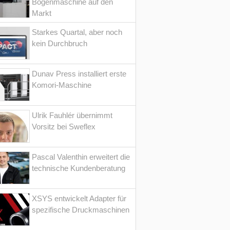
Bogenmaschine auf den
Markt
Starkes Quartal, aber noch
kein Durchbruch
Dunav Press installiert erste
Komori-Maschine
Ulrik Fauhlér übernimmt
Vorsitz bei Sweflex
Pascal Valenthin erweitert die
technische Kundenberatung
XSYS entwickelt Adapter für
spezifische Druckmaschinen