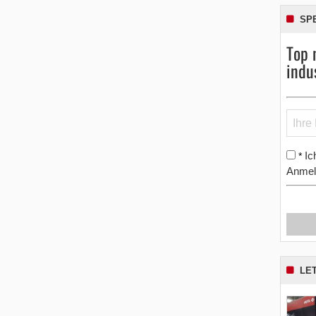
SP
Top 
indu
Ic
*
Anmel
LE