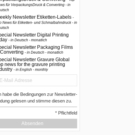
ws für VerpackungsDruck & Converting - in
utsch
eekly Newsletter Etiketten-Labels
p News für Etiketten- und Schmalbahndruck - in
utsch
ecial Newsletter Digital Printing
oday
in Deutsch - monatlich
pecial Newsletter Packaging Films
 Converting
in Deutsch - monatlich
ecial Newsletter Gravure Global
p news for the gravure printing
ndustry
in English - monthly
h habe die Bedingungen zur Newsletter-
dung gelesen und stimme diesen zu.
*
Pflichtfeld
Absenden