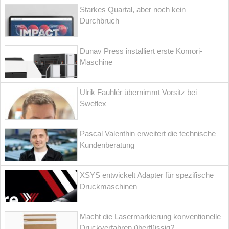
Starkes Quartal, aber noch kein
Durchbruch
Dunav Press installiert erste Komori-
Maschine
Ulrik Fauhlér übernimmt Vorsitz bei
Sweflex
Pascal Valenthin erweitert die technische
Kundenberatung
XSYS entwickelt Adapter für spezifische
Druckmaschinen
Macht die Lasermarkierung konventionelle
Druckverfahren überflüssig?