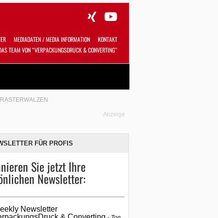
TER
MEDIADATEN / MEDIA INFORMATION
KONTAKT
DAS TEAM VON “VERPACKUNGSDRUCK & CONVERTING”
Alles
Shop
SUCHEN
 RASTERWALZEN
Anzeige
WSLETTER FÜR PROFIS
nieren Sie jetzt Ihre
önlichen Newsletter:
eekly Newsletter
erpackungsDruck & Converting
Top