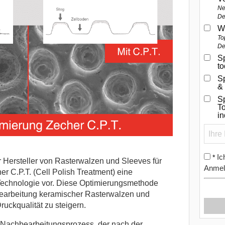
Ne
De
W
To
De
Sp
t
S
&
Sp
To
i
Ic
*
r Hersteller von Rasterwalzen und Sleeves für
Anmel
her C.P.T. (Cell Polish Treatment) eine
Technologie vor.
Diese Optimierungsmethode
nbearbeitung keramischer Rasterwalzen und
uckqualität zu steigern.
er Nachbearbeitungsprozess, der nach der