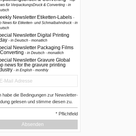
ws für VerpackungsDruck & Converting - in
utsch
eekly Newsletter Etiketten-Labels
p News für Etiketten- und Schmalbahndruck - in
utsch
ecial Newsletter Digital Printing
oday
in Deutsch - monatlich
pecial Newsletter Packaging Films
 Converting
in Deutsch - monatlich
ecial Newsletter Gravure Global
p news for the gravure printing
ndustry
in English - monthly
h habe die Bedingungen zur Newsletter-
dung gelesen und stimme diesen zu.
*
Pflichtfeld
Absenden