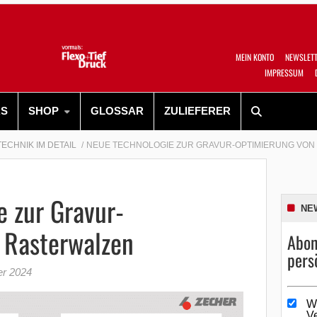
MEIN KONTO
NEWSLET
IMPRESSUM
RS
SHOP
GLOSSAR
ZULIEFERER
TECHNIK IM DETAIL
NEUE TECHNOLOGIE ZUR GRAVUR-OPTIMIERUNG VON
e zur Gravur-
NE
 Rasterwalzen
Abon
pers
er 2024
W
V