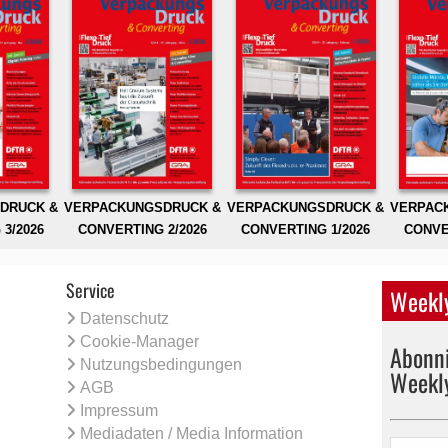
DRUCK &
VERPACKUNGSDRUCK &
VERPACKUNGSDRUCK &
VERPAC
3/2026
CONVERTING 2/2026
CONVERTING 1/2026
CONVE
Service
Weekly
Datenschutz
Cookie-Manager
Abonni
Nutzungsbedingungen
Weekl
AGB
Impressum
Mediadaten / Media Information