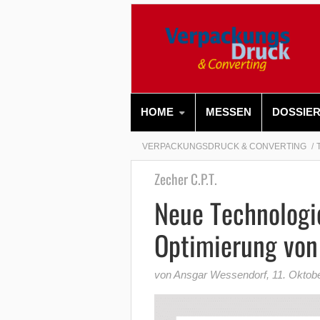
HOME
MESSEN
DOSSIE
VERPACKUNGSDRUCK & CONVERTING
Zecher C.P.T.
Neue Technologi
Optimierung von
von Ansgar Wessendorf
,
11. Oktob