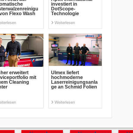
omatische
investiert in
terwalzenreinigu
DotScope-
von Flexo Wash
Technologie
iterlesen
Weiterlesen
her erweitert
Ulmex liefert
viceportfolio mit
hochmoderne
uem Cleaning
Laserreinigungsanla
ter
ge an Schmid Folien
iterlesen
Weiterlesen