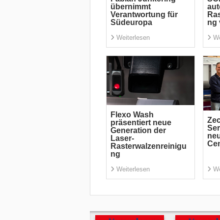
übernimmt
aut
Verantwortung für
Ras
Südeuropa
ng 
Weiterlesen
We
Flexo Wash
Zec
präsentiert neue
Ser
Generation der
ne
Laser-
Cen
Rasterwalzenreinigu
ng
Weiterlesen
We