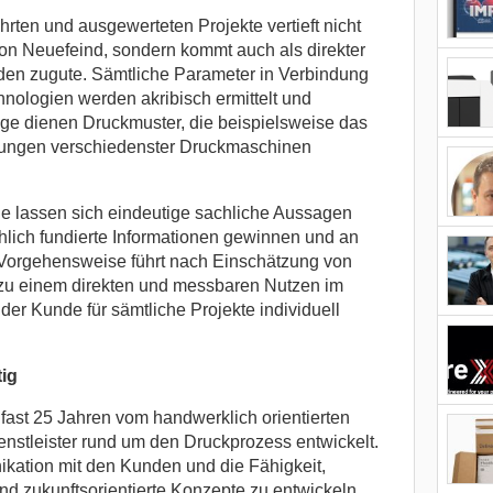
ührten und ausgewerteten Projekte vertieft nicht
von Neuefeind, sondern kommt auch als direkter
den zugute. Sämtliche Parameter in Verbindung
nologien werden akribisch ermittelt und
ge dienen Druckmuster, die beispielsweise das
erungen verschiedenster Druckmaschinen
e lassen sich eindeutige sachliche Aussagen
chlich fundierte Informationen gewinnen und an
Vorgehensweise führt nach Einschätzung von
 zu einem direkten und messbaren Nutzen im
er Kunde für sämtliche Projekte individuell
ig
fast 25 Jahren vom handwerklich orientierten
nstleister rund um den Druckprozess entwickelt.
ikation mit den Kunden und die Fähigkeit,
d zukunftsorientierte Konzepte zu entwickeln.