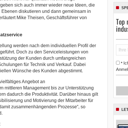
ergeben sich auch immer wieder neue Ideen, die
SP
en Ebenen diskutieren und dann gemeinsam in
rläutert Mike Theisen, Geschäftsführer von
Top 
indu
atzservice
ellung werden nach dem individuellen Profil der
geführt. Doch zu den Serviceleistungen von
rstützung der Kunden durch umfangreichen
Ic
*
chulungen für Technik und Verkauf. Dabei
Anmel
ziellen Wünsche des Kunden abgestimmt.
ielfältiges Angebot an
 mittleren Management bis zur Unterstützung
n dadurch die Produktivität. Darüber hinaus gilt
ilisierung und Motivierung der Mitarbeiter für
e damit zusammenhängenden Prozesse“, so
LE
d.
t