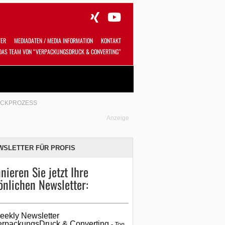
TER
MEDIADATEN / MEDIA INFORMATION
KONTAKT
DAS TEAM VON “VERPACKUNGSDRUCK & CONVERTING”
Alles
Shop
SUCHEN
RUCKPROZESS
Anzeige
WSLETTER FÜR PROFIS
nieren Sie jetzt Ihre
önlichen Newsletter:
eekly Newsletter
erpackungsDruck & Converting
Top