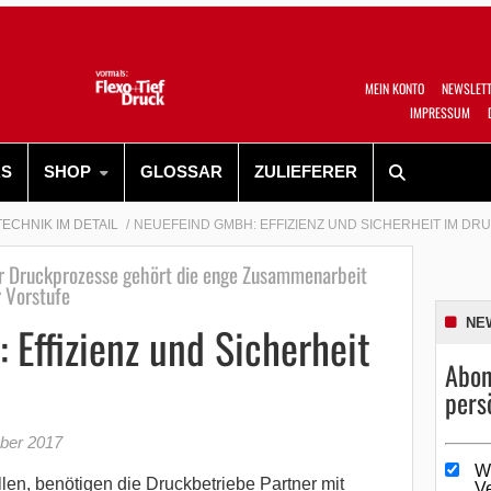
MEIN KONTO
NEWSLET
IMPRESSUM
RS
SHOP
GLOSSAR
ZULIEFERER
TECHNIK IM DETAIL
NEUEFEIND GMBH: EFFIZIENZ UND SICHERHEIT IM D
er Druckprozesse gehört die enge Zusammenarbeit
r Vorstufe
NE
Effizienz und Sicherheit
Abon
pers
ber 2017
W
len, benötigen die Druckbetriebe Partner mit
V