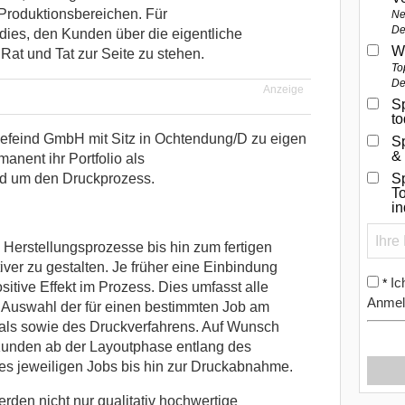
Produktionsbereichen. Für
Ne
De
ies, den Kunden über die eigentliche
W
Rat und Tat zur Seite zu stehen.
To
De
Anzeige
Sp
t
uefeind GmbH mit Sitz in Ochtendung/D zu eigen
S
&
anent ihr Portfolio als
nd um den Druckprozess.
Sp
To
i
 Herstellungsprozesse bis hin zum fertigen
iver zu gestalten. Je früher eine Einbindung
Ic
*
positive Effekt im Prozess. Dies umfasst alle
Anmel
r Auswahl der für einen bestimmten Job am
ials sowie des Druckverfahrens. Auf Wunsch
Kunden ab der Layoutphase entlang des
s jeweiligen Jobs bis hin zur Druckabnahme.
den nicht nur qualitativ hochwertige