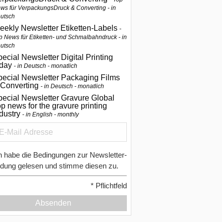
ws für VerpackungsDruck & Converting - in
utsch
eekly Newsletter Etiketten-Labels
p News für Etiketten- und Schmalbahndruck - in
utsch
ecial Newsletter Digital Printing
oday
in Deutsch - monatlich
pecial Newsletter Packaging Films
 Converting
in Deutsch - monatlich
ecial Newsletter Gravure Global
p news for the gravure printing
ndustry
in English - monthly
h habe die Bedingungen zur Newsletter-
dung gelesen und stimme diesen zu.
*
Pflichtfeld
Absenden