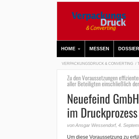
HOME
MESSEN
DOSSIE
VERPACKUNGSDRUCK & CONVERTING
Zu den Voraussetzungen effizient
aller Beteiligten einschließlich de
Neuefeind GmbH: 
im Druckprozess
von Ansgar Wessendorf
,
4. Septem
Um diese Voraussetzung zu erfül