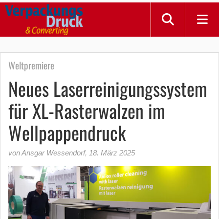
Weltpremiere
Neues Laserreinigungssystem
für XL-Rasterwalzen im
Wellpappendruck
von Ansgar Wessendorf
,
18. März 2025