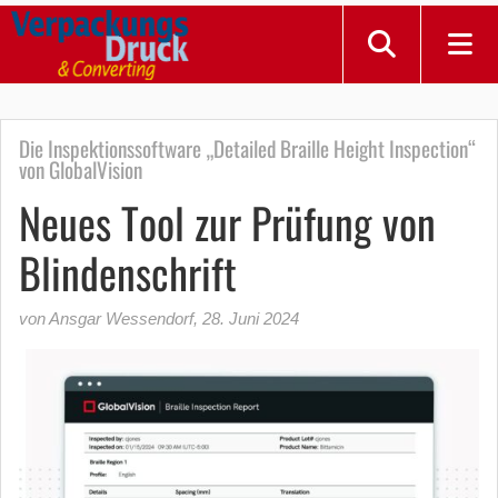
Die Inspektionssoftware „Detailed Braille Height Inspection“
von GlobalVision
Neues Tool zur Prüfung von
Blindenschrift
von Ansgar Wessendorf
,
28. Juni 2024