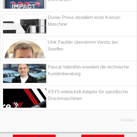
Dunav Press installiert erste Komori-
Maschine
Ulrik Fauhlér übernimmt Vorsitz bei
Sweflex
Pascal Valenthin erweitert die technische
Kundenberatung
XSYS entwickelt Adapter für spezifische
Druckmaschinen
Anzeige