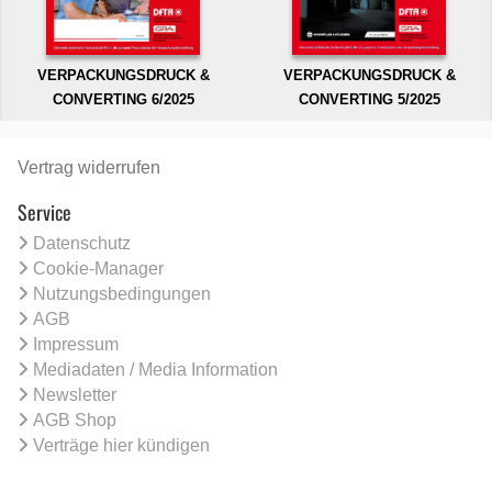
VERPACKUNGSDRUCK &
VERPACKUNGSDRUCK &
CONVERTING 6/2025
CONVERTING 5/2025
Vertrag widerrufen
Service
Datenschutz
Cookie-Manager
Nutzungsbedingungen
AGB
Impressum
Mediadaten / Media Information
Newsletter
AGB Shop
Verträge hier kündigen