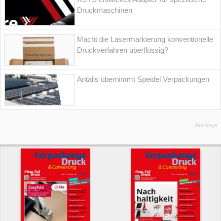
Druckmaschinen
Macht die Lasermarkierung konventionelle
Druckverfahren überflüssig?
Antalis übernimmt Speidel Verpackungen
Anzeige