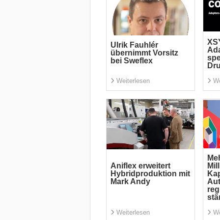
XSY
Ulrik Fauhlér
Ada
übernimmt Vorsitz
spe
bei Sweflex
Dr
Weiterlesen
We
Meh
Aniflex erweitert
Mil
Hybridproduktion mit
Kap
Mark Andy
Aut
reg
stä
Weiterlesen
We