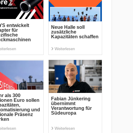
S entwickelt
Neue Halle soll
pter für
zusätzliche
zifische
Kapazitäten schaffen
uckmaschinen
iterlesen
Weiterlesen
r als 300
Fabian Jünkering
lionen Euro sollen
übernimmt
azitäten,
Verantwortung für
omatisierung und
Südeuropa
ionale Präsenz
rken
iterlesen
Weiterlesen