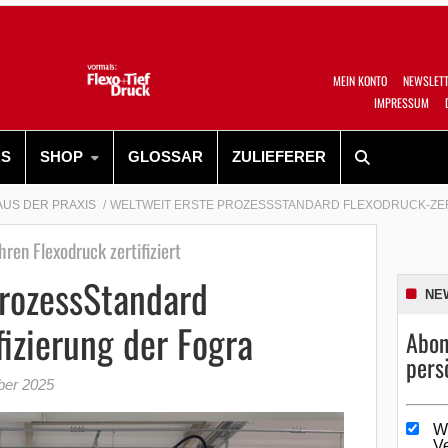
MEIN KONTO
NEWSLET
IMPRESSUM
RS
SHOP
GLOSSAR
ZULIEFERER
AUS DER PRAXIS
WELTWEIT ERSTE PROZESSSTANDARD FLEXODRUCK-ZER
ren Flexodruck zertifiziert
ProzessStandard
NE
fizierung der Fogra
Abon
pers
ber 2025
W
V