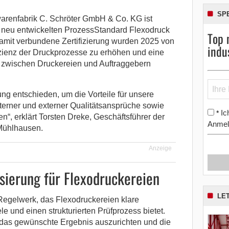
SP
arenfabrik C. Schröter GmbH & Co. KG ist
s neu entwickelten ProzessStandard Flexodruck
Top 
amit verbundene Zertifizierung wurden 2025 von
indu
fizienz der Druckprozesse zu erhöhen und eine
 zwischen Druckereien und Auftraggebern
rung entschieden, um die Vorteile für unsere
nterner und externer Qualitätsansprüche sowie
Ic
*
n“, erklärt Torsten Dreke, Geschäftsführer der
Anmel
 Mühlhausen.
Anzeige
sierung für Flexodruckereien
LE
 Regelwerk, das Flexodruckereien klare
e und einen strukturierten Prüfprozess bietet.
uf das gewünschte Ergebnis auszurichten und die