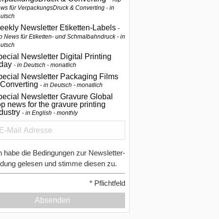
ws für VerpackungsDruck & Converting - in
utsch
eekly Newsletter Etiketten-Labels
p News für Etiketten- und Schmalbahndruck - in
utsch
ecial Newsletter Digital Printing
oday
in Deutsch - monatlich
pecial Newsletter Packaging Films
 Converting
in Deutsch - monatlich
ecial Newsletter Gravure Global
p news for the gravure printing
ndustry
in English - monthly
h habe die Bedingungen zur Newsletter-
dung gelesen und stimme diesen zu.
*
Pflichtfeld
Absenden