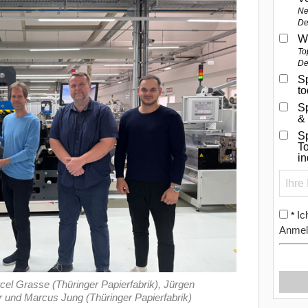
Ne
De
W
To
De
Sp
t
S
&
Sp
To
i
Ic
*
Anmel
el Grasse (Thüringer Papierfabrik), Jürgen
 und Marcus Jung (Thüringer Papierfabrik)