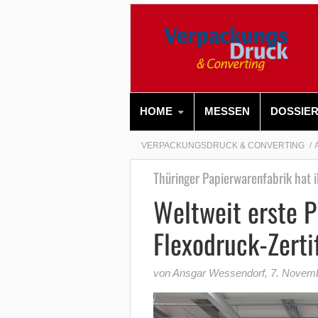
HOME
MESSEN
DOSSIE
VERPACKUNGSDRUCK & CONVERTING
Thüringer Papierwarenfabrik hat ih
Weltweit erste 
Flexodruck-Zerti
von Ansgar Wessendorf
,
7. Novem