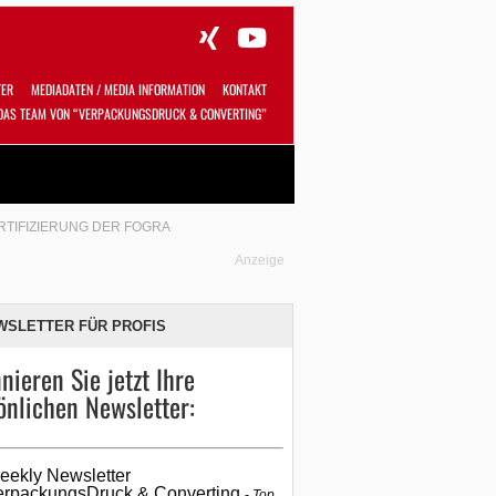
TER
MEDIADATEN / MEDIA INFORMATION
KONTAKT
DAS TEAM VON “VERPACKUNGSDRUCK & CONVERTING”
Alles
Shop
SUCHEN
TIFIZIERUNG DER FOGRA
Anzeige
WSLETTER FÜR PROFIS
nieren Sie jetzt Ihre
önlichen Newsletter:
eekly Newsletter
erpackungsDruck & Converting
Top