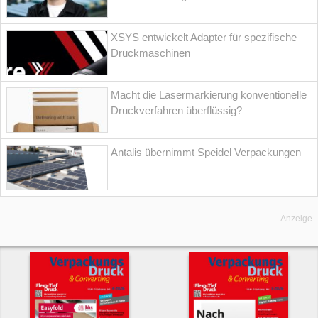
XSYS entwickelt Adapter für spezifische
Druckmaschinen
Macht die Lasermarkierung konventionelle
Druckverfahren überflüssig?
Antalis übernimmt Speidel Verpackungen
Anzeige