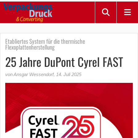
Etabliertes System für die thermische
Flexoplattenherstellung
25 Jahre DuPont Cyrel FAST
von Ansgar Wessendorf
,
14. Juli 2025