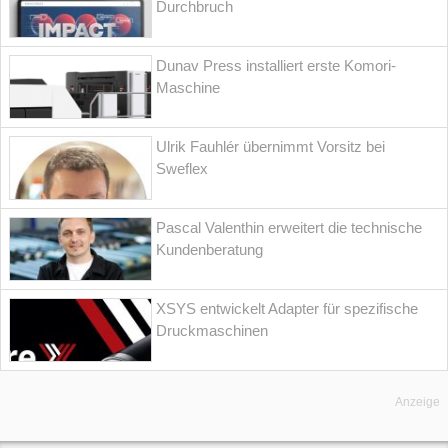
Durchbruch
Dunav Press installiert erste Komori-
Maschine
Ulrik Fauhlér übernimmt Vorsitz bei
Sweflex
Pascal Valenthin erweitert die technische
Kundenberatung
XSYS entwickelt Adapter für spezifische
Druckmaschinen
Anzeige