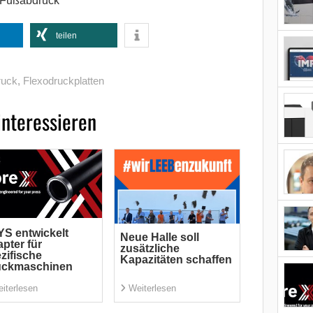
 Fußabdruck
teilen
ruck
,
Flexodruckplatten
interessieren
S entwickelt
Neue Halle soll
pter für
zusätzliche
zifische
Kapazitäten schaffen
uckmaschinen
iterlesen
Weiterlesen