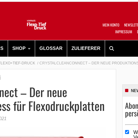
MEIN KONTO
NEWSLET
IMPRESSUM
RS
SHOP
GLOSSAR
ZULIEFERER
FLEXO+TIEF-DRUCK
CRYSTALCLEANCONNECT – DER NEUE PRODUKTION
i
nect – Der neue
NE
ss für Flexodruckplatten
Abon
pers
2021
W
V