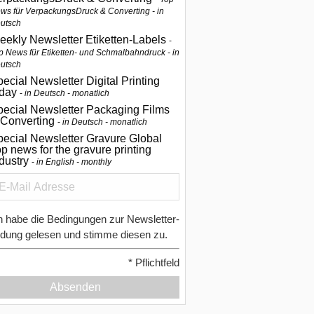
ws für VerpackungsDruck & Converting - in
utsch
eekly Newsletter Etiketten-Labels
p News für Etiketten- und Schmalbahndruck - in
utsch
ecial Newsletter Digital Printing
oday
in Deutsch - monatlich
pecial Newsletter Packaging Films
 Converting
in Deutsch - monatlich
ecial Newsletter Gravure Global
p news for the gravure printing
ndustry
in English - monthly
h habe die Bedingungen zur Newsletter-
dung gelesen und stimme diesen zu.
*
Pflichtfeld
Absenden