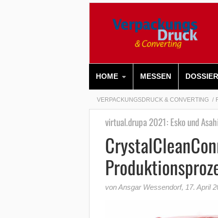
HOME
MESSEN
DOSSIE
VERPACKUNGSDRUCK & CONVERTING
virtual.drupa 2021: Esko und Asah
CrystalCleanCon
Produktionsproze
von Ansgar Wessendorf
,
17. April 