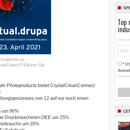
SP
Top 
indu
rmationen zu
Ic
*
eanConect? Klicken Sie
Anmel
i Photoproducts bietet CrystalCleanConnect
:
llungsprozesses von 12 auf nur noch einen
ds um 90%
LE
g der Druckmaschinen-OEE um 25%
verbrauchs um 20%