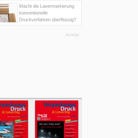
Macht die Lasermarkierung
konventionelle
Druckverfahren überflüssig?
Anzeige