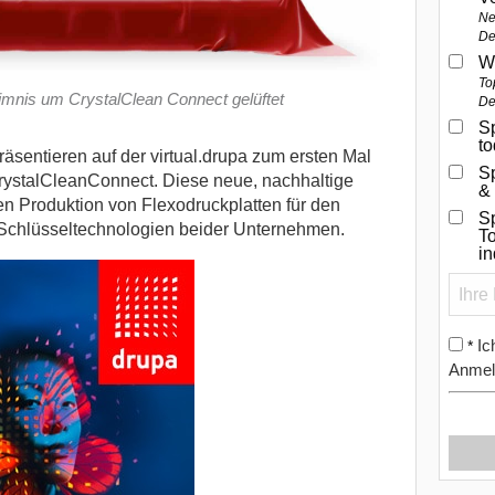
Ne
De
W
To
eimnis um CrystalClean Connect gelüftet
De
Sp
t
äsentieren auf der virtual.drupa zum ersten Mal
S
rystalCleanConnect.
Diese neue, nachhaltige
&
en Produktion von Flexodruckplatten für den
Sp
 Schlüsseltechnologien beider Unternehmen.
To
i
Ic
*
Anmel