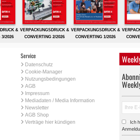
DRUCK &
VERPACKUNGSDRUCK &
VERPACKUNGSDRUCK &
VERPAC
3/2026
CONVERTING 2/2026
CONVERTING 1/2026
CONVE
Service
Weekly
Datenschutz
Cookie-Manager
Abonni
Nutzungsbedingungen
Weekl
AGB
Impressum
Mediadaten / Media Information
Newsletter
AGB Shop
Verträge hier kündigen
Ich 
*
Anmeldun