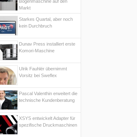
Bogenmaschine auf den
Markt
Starkes Quartal, aber noch
kein Durchbruch
Dunav Press installiert erste
Komori-Maschine
Ulrik Fauhlér übernimmt
Vorsitz bei Sweflex
Pascal Valenthin erweitert die
technische Kundenberatung
XSYS entwickelt Adapter für
spezifische Druckmaschinen