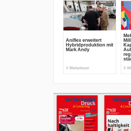
Meh
Aniflex erweitert
Mil
Hybridproduktion mit
Kap
Mark Andy
Aut
reg
stä
Weiterlesen
We