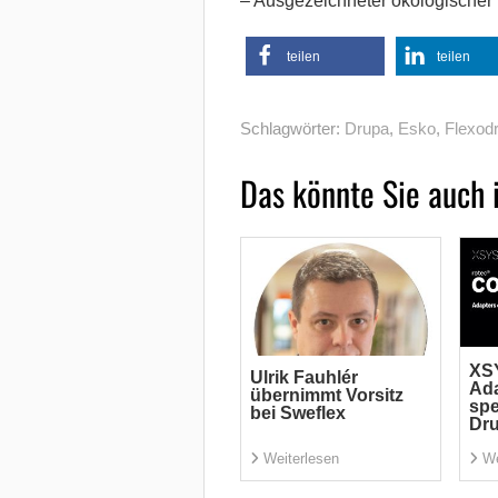
– Ausgezeichneter ökologischer
teilen
teilen
Schlagwörter:
Drupa
,
Esko
,
Flexod
Das könnte Sie auch 
XSY
Ulrik Fauhlér
Ada
übernimmt Vorsitz
spe
bei Sweflex
Dr
Weiterlesen
We