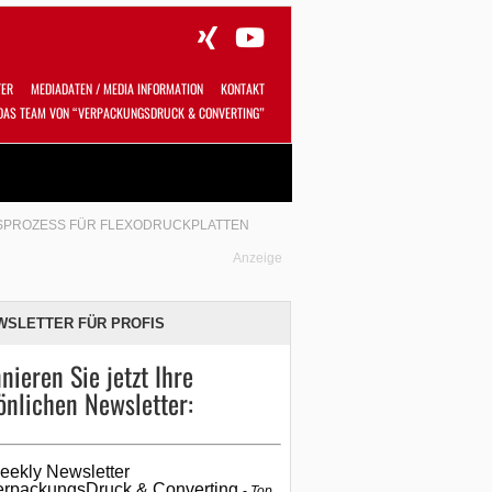
TER
MEDIADATEN / MEDIA INFORMATION
KONTAKT
DAS TEAM VON “VERPACKUNGSDRUCK & CONVERTING”
Alles
Shop
SUCHEN
SPROZESS FÜR FLEXODRUCKPLATTEN
Anzeige
WSLETTER FÜR PROFIS
nieren Sie jetzt Ihre
önlichen Newsletter:
eekly Newsletter
erpackungsDruck & Converting
Top