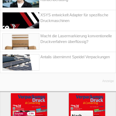
XSYS entwickelt Adapter für spezifische
Druckmaschinen
Macht die Lasermarkierung konventionelle
Druckverfahren überflüssig?
Antalis übernimmt Speidel Verpackungen
Anzeige