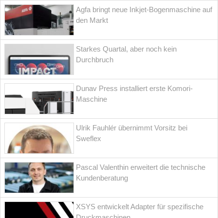
Agfa bringt neue Inkjet-Bogenmaschine auf
den Markt
Starkes Quartal, aber noch kein
Durchbruch
Dunav Press installiert erste Komori-
Maschine
Ulrik Fauhlér übernimmt Vorsitz bei
Sweflex
Pascal Valenthin erweitert die technische
Kundenberatung
XSYS entwickelt Adapter für spezifische
Druckmaschinen