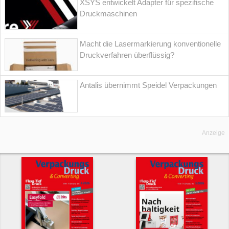
XSYS entwickelt Adapter für spezifische
Druckmaschinen
Macht die Lasermarkierung konventionelle
Druckverfahren überflüssig?
Antalis übernimmt Speidel Verpackungen
Anzeige