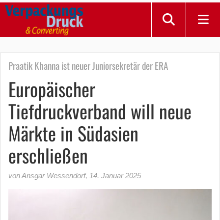
Praatik Khanna ist neuer Juniorsekretär der ERA
Europäischer
Tiefdruckverband will neue
Märkte in Südasien
erschließen
von Ansgar Wessendorf
,
14. Januar 2025