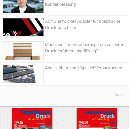
Kundenberatung
XSYS entwickelt Adapter für spezifische
Druckmaschinen
Macht die Lasermarkierung konventionelle
Druckverfahren überflüssig?
Antalis übernimmt Speidel Verpackungen
Anzeige