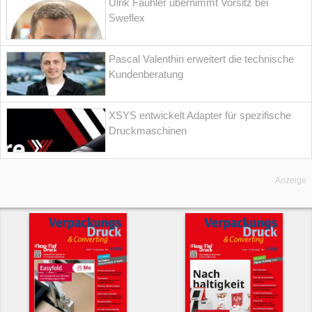
Ulrik Fauhlér übernimmt Vorsitz bei
Sweflex
Pascal Valenthin erweitert die technische
Kundenberatung
XSYS entwickelt Adapter für spezifische
Druckmaschinen
Anzeige