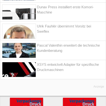
Dunav Press installiert erste Komori-
Maschine
Ulrik Fauhlér übernimmt Vorsitz bei
Sweflex
Pascal Valenthin erweitert die technische
Kundenberatung
XSYS entwickelt Adapter für spezifische
Druckmaschinen
Anzeige