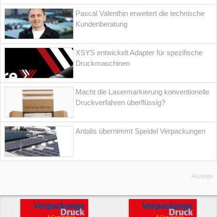
Pascal Valenthin erweitert die technische
Kundenberatung
XSYS entwickelt Adapter für spezifische
Druckmaschinen
Macht die Lasermarkierung konventionelle
Druckverfahren überflüssig?
Antalis übernimmt Speidel Verpackungen
Anzeige