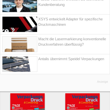
Kundenberatung
XSYS entwickelt Adapter für spezifische
Druckmaschinen
Macht die Lasermarkierung konventionelle
Druckverfahren überflüssig?
Antalis übernimmt Speidel Verpackungen
Anzeige