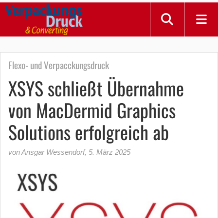
Flexo- und Verpacckungsdruck
XSYS schließt Übernahme
von MacDermid Graphics
Solutions erfolgreich ab
von Ansgar Wessendorf
,
5. März 2025