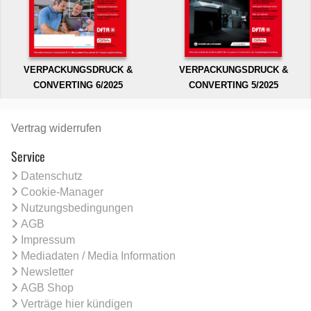
VERPACKUNGSDRUCK &
VERPACKUNGSDRUCK &
CONVERTING 6/2025
CONVERTING 5/2025
Vertrag widerrufen
Service
Datenschutz
Cookie-Manager
Nutzungsbedingungen
AGB
Impressum
Mediadaten / Media Information
Newsletter
AGB Shop
Verträge hier kündigen