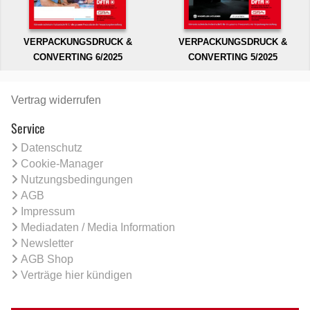
VERPACKUNGSDRUCK &
VERPACKUNGSDRUCK &
CONVERTING 6/2025
CONVERTING 5/2025
Vertrag widerrufen
Service
Datenschutz
Cookie-Manager
Nutzungsbedingungen
AGB
Impressum
Mediadaten / Media Information
Newsletter
AGB Shop
Verträge hier kündigen