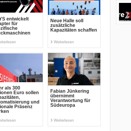
S entwickelt
Neue Halle soll
pter für
zusätzliche
zifische
Kapazitäten schaffen
uckmaschinen
iterlesen
Weiterlesen
r als 300
Fabian Jünkering
lionen Euro sollen
übernimmt
azitäten,
Verantwortung für
omatisierung und
Südeuropa
ionale Präsenz
rken
iterlesen
Weiterlesen