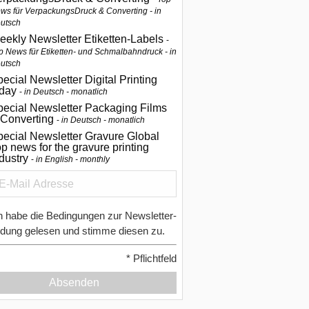
ws für VerpackungsDruck & Converting - in
utsch
eekly Newsletter Etiketten-Labels
p News für Etiketten- und Schmalbahndruck - in
utsch
ecial Newsletter Digital Printing
oday
in Deutsch - monatlich
pecial Newsletter Packaging Films
 Converting
in Deutsch - monatlich
ecial Newsletter Gravure Global
p news for the gravure printing
ndustry
in English - monthly
h habe die Bedingungen zur Newsletter-
dung gelesen und stimme diesen zu.
*
Pflichtfeld
Absenden