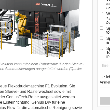
Ne
De
W
To
De
Sp
t
S
&
Sp
To
i
olution kann mit einem Roboterarm für den Sleeve-
en Automatisierungen ausgestattet werden (Quelle:
Ic
*
Anmel
neue Flexodruckmaschine F1 Evolution. Sie
den Sleeve- und Rasterwechsel sowie mit
der GeniusTech-Reihe ausgestattet werden.
e Ersteinrichtung, Genius Dry für eine
nius Flow für die automatische Reinigung sowie