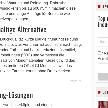
chte Wartung und Reinigung. Robustheit,
SP
indigkeiten bis zu 600 m/min machen diese
tlere und lange Aufträge für Bereiche wie
Top 
telverpackungen.
indu
altige Alternative
 Druckqualität, kurze Markteinführungszeit und
orstufe. Das Verfahren ist auch sehr nachhaltig,
ender Farben und Lacke reduziert Lösemittel,
Ic
*
erbindungen (VOC) und verbessert die
Anmel
nsatz von Monomaterialien. Gezeigt wird das
eines breiteren Offset-CI-Modells sowie das
präzise Farbsteuerung ohne Druckmarken.
Anzeige
ing-Lösungen
LE
it zwei Laserköpfen und einem