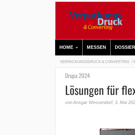
HOME
MESSEN
DOSSIE
VERPACKUNGSDRUCK & CONVERTING
Drupa 2024
Lösungen für fle
von Ansgar Wessendorf
,
3. Mai 20