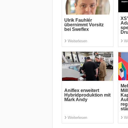
XSY
Ulrik Fauhlér
Ada
übernimmt Vorsitz
spe
bei Sweflex
Dr
Weiterlesen
We
Meh
Aniflex erweitert
Mil
Hybridproduktion mit
Kap
Mark Andy
Aut
reg
stä
Weiterlesen
We