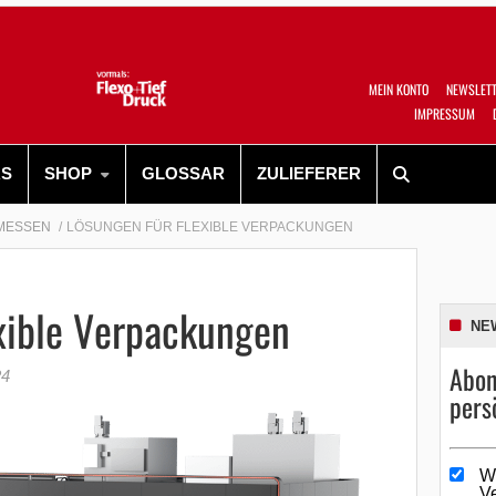
MEIN KONTO
NEWSLET
IMPRESSUM
RS
SHOP
GLOSSAR
ZULIEFERER
MESSEN
LÖSUNGEN FÜR FLEXIBLE VERPACKUNGEN
xible Verpackungen
NE
Abon
24
pers
W
V